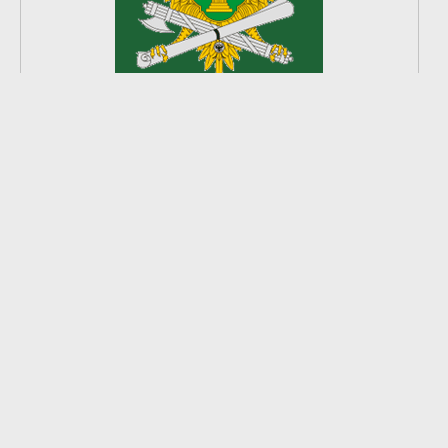
2
из
8
2026 © Ардатовский район.
Официальный сайт.