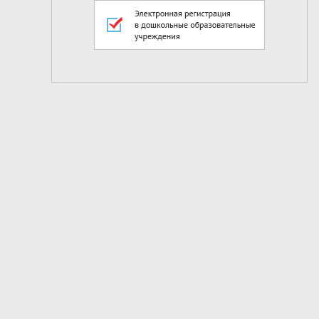
2
из
8