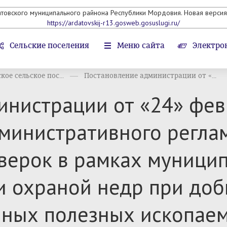
атовского муниципального райнона Республики Мордовия. Новая версия 
https://ardatovskij-r13.gosweb.gosuslugi.ru/
Сельские поселения
Меню сайта
Электро
ое сельское пос...
Постановление администрации от «...
нистрации от «24» февр
министративного регла
верок в рамках муницип
и охраной недр при до
ных полезных ископаемы