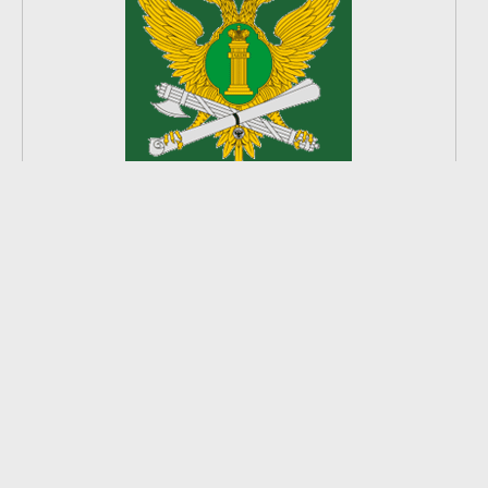
2
из
8
2026 © Ардатовский район.