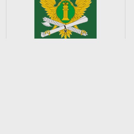
2
из
8
2026 © Ардатовский район.
Официальный сайт.