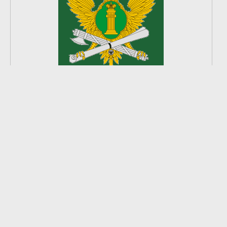
2
из
8
2026 © Ардатовский район.
Официальный сайт.