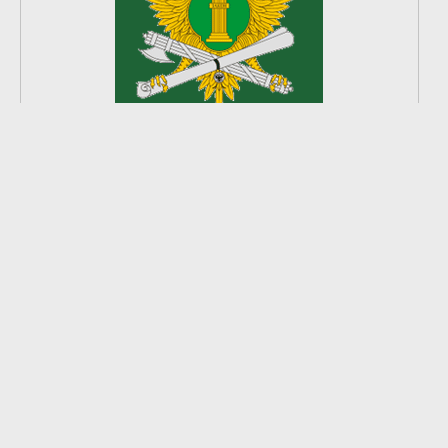
2
из
8
2026 © Ардатовский район.
Официальный сайт.