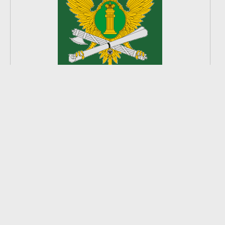
2
из
8
2026 © Ардатовский район.
Официальный сайт.