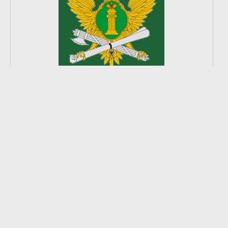
2
из
8
2026 © Ардатовский район.
Официальный сайт.