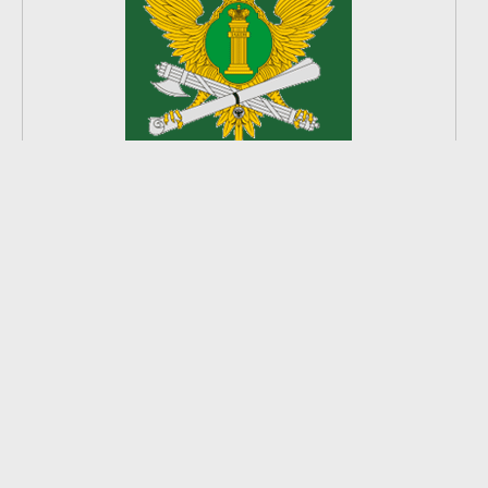
2
из
8
2026 © Ардатовский район.
Официальный сайт.