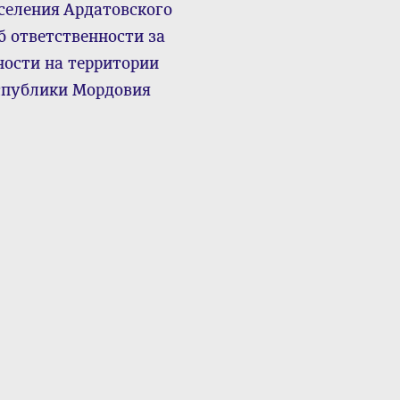
селения Ардатовского
 ответственности за
ости на территории
спублики Мордовия